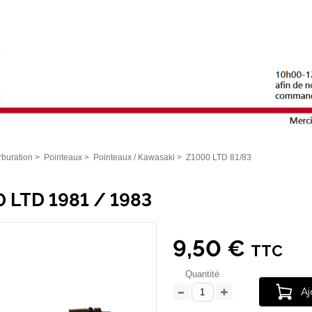
buration
>
Pointeaux
>
Pointeaux / Kawasaki
>
Z1000 LTD 81/83
 LTD 1981 / 1983
9,50 €
TTC
Quantité
Aj