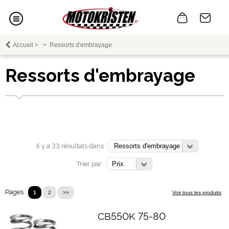
Accueil
>
>
Ressorts d'embrayage
Ressorts d'embrayage
Il y a 33 résultats dans :
Trier par :
Pages :
1
2
>>
Voir tous les produits
CB550K 75-80