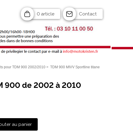
0 article
Contact
s pour TDM 900 2002/2010
>
TDM 900 MIVV Sportline titane
DM 900 de 2002 à 2010
outer au panier