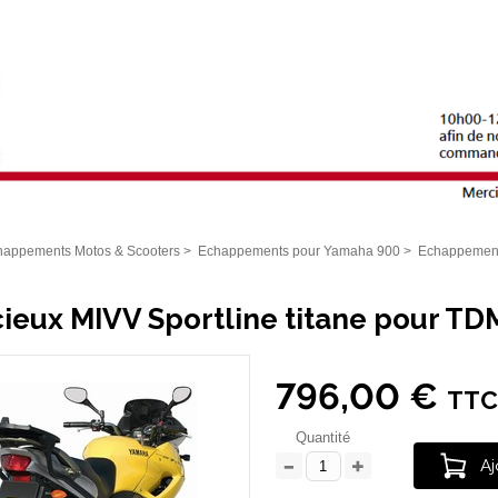
happements Motos & Scooters
>
Echappements pour Yamaha 900
>
Echappement
cieux MIVV Sportline titane pour T
796,00 €
TTC
Quantité
Aj