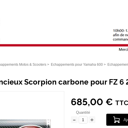
happements Motos & Scooters
>
Echappements pour Yamaha 600
>
Echappement
encieux Scorpion carbone pour FZ 
685,00 €
TT
Quantité
Aj