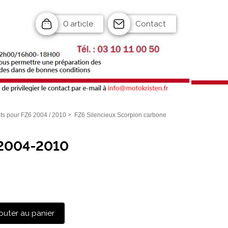
0 article
Contact
s pour FZ6 2004 / 2010
>
FZ6 Silencieux Scorpion carbone
6 2004-2010
C
outer au panier