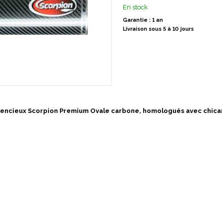
En stock
Garantie : 1 an
Livraison sous 5 à 10 jours
ilencieux Scorpion Premium Ovale carbone, homologués avec chica