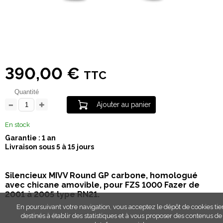
390,00 €
TTC
Quantité
Ajouter au panier
En stock
Garantie : 1 an
Livraison sous 5 à 15 jours
Silencieux MIVV Round GP carbone, homologué
avec chicane amovible, pour FZS 1000 Fazer de
2001 à 2005 type RN21
.
En poursuivant votre navigation, vous acceptez le dépôt de cookies tie
destinés à établir des statistiques et à vous proposer des contenus de