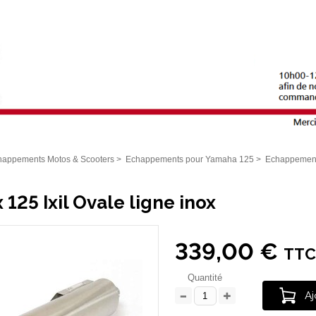
happements Motos & Scooters
>
Echappements pour Yamaha 125
>
Echappement
125 Ixil Ovale ligne inox
339,00 €
TTC
Quantité
Aj