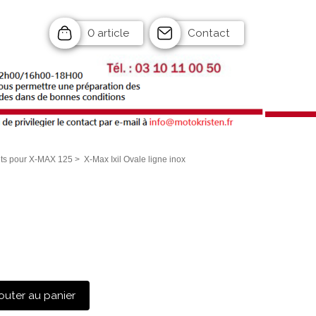
0 article
Contact
s pour X-MAX 125
>
X-Max Ixil Ovale ligne inox
outer au panier