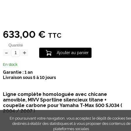
633,00 €
TTC
Quantité
Ajouter au panier
En stock
Garantie : 1 an
Livraison sous 5 à 10 jours
Ligne complète homologuée avec chicane
amovible, MIVV Sportline silencieux titane +
coupelle carbone pour Yamaha T-Max 500 SJ034 (
2004 / 2007 )
En poursuivant votre navigation, vous acceptez le dépôt de cookies tie
destinés à établir des statistiques et à vous proposer des contenus de
plateformes sociales.