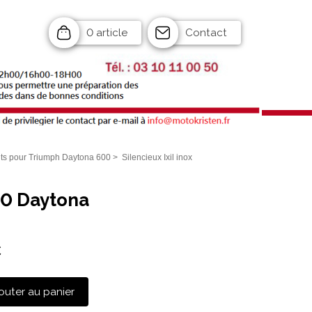
0 article
Contact
s pour Triumph Daytona 600
>
Silencieux Ixil inox
600 Daytona
C
outer au panier