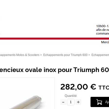
happements Motos & Scooters
>
Echappements pour Triumph 600
>
Echappement
silencieux ovale inox pour Triumph 
282,00 €
TT
Quantité
Aj