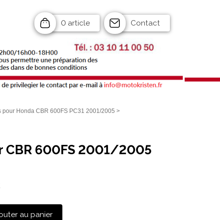
0 article
Contact
 pour Honda CBR 600FS PC31 2001/2005
>
ur CBR 600FS 2001/2005
C
outer au panier