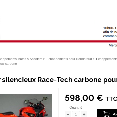
happements Motos & Scooters
>
Echappements pour Honda 600
>
Echappements
rrow carbone
 silencieux Race-Tech carbone po
598,00 €
TT
Quantité
Aj