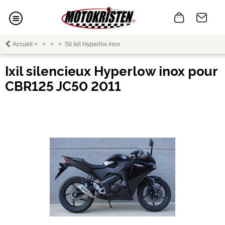
Accueil
>
>
>
>
Sil Ixil Hyperlox inox
Ixil silencieux Hyperlow inox pour
CBR125 JC50 2011