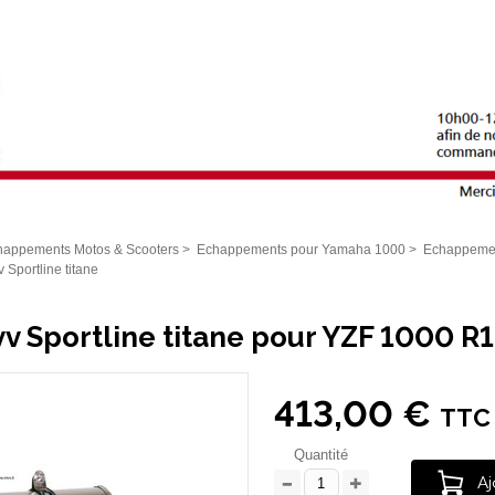
happements Motos & Scooters
>
Echappements pour Yamaha 1000
>
Echappemen
 Sportline titane
ivv Sportline titane pour YZF 1000 
413,00 €
TTC
Quantité
Aj