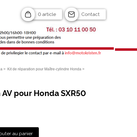
0 article
Contact
da
>
Kit de réparation pour Maître-cylindre Honda
>
in AV pour Honda SXR50
outer au panier