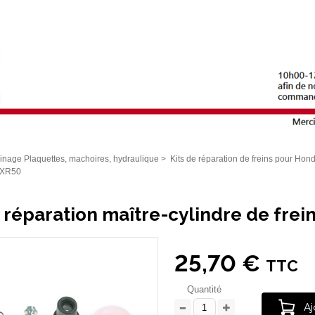
inage Plaquettes, machoires, hydraulique
>
Kits de réparation de freins pour Hon
 SXR50
e réparation maître-cylindre de fre
25,70 €
TTC
Quantité
Aj