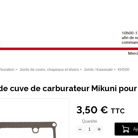
buration
>
Joints de cuves, chapeaux et divers
>
Joints / Kawasaki
>
KH500
 de cuve de carburateur Mikuni pou
3,50 €
TTC
Quantité
Aj