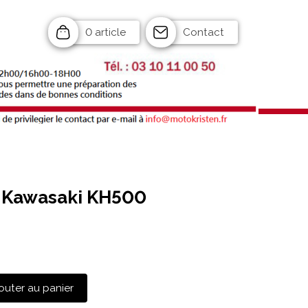
0 article
Contact
r Kawasaki KH500
outer au panier