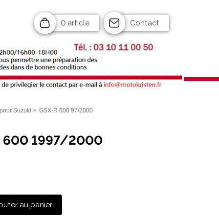
0 article
Contact
pour Suzuki
>
GSX-R 600 97/2000
R 600 1997/2000
outer au panier