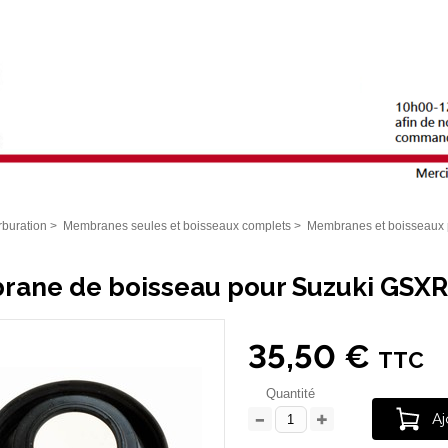
buration
>
Membranes seules et boisseaux complets
>
Membranes et boisseaux 
ane de boisseau pour Suzuki GSX
35,50 €
TTC
Quantité
Aj