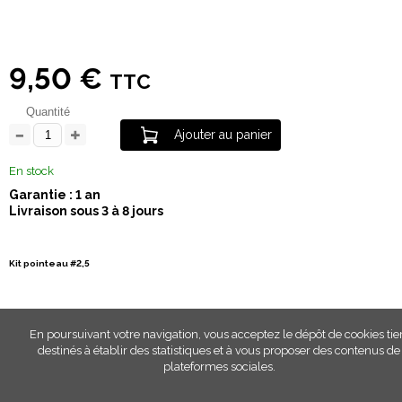
9,50 €
TTC
Quantité
Ajouter au panier
En stock
Garantie : 1 an
Livraison sous 3 à 8 jours
Kit pointeau #2,5
En poursuivant votre navigation, vous acceptez le dépôt de cookies tie
destinés à établir des statistiques et à vous proposer des contenus de
plateformes sociales.