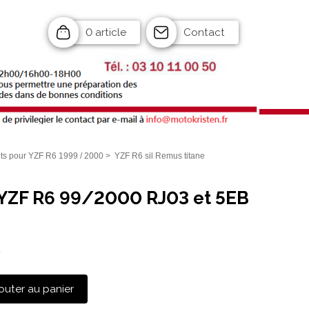
0 article
Contact
s pour YZF R6 1999 / 2000
>
YZF R6 sil Remus titane
 YZF R6 99/2000 RJ03 et 5EB
C
outer au panier