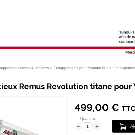
happements Motos & Scooters
>
Echappements pour Yamaha 600
>
Echappement
cieux Remus Revolution titane pour
499,00 €
TT
Quantité
Aj